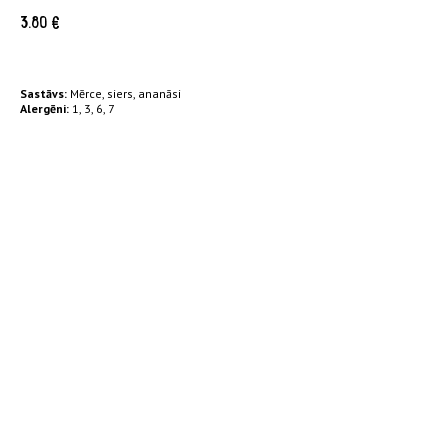
3.80
€
Sastāvs:
Mērce, siers, ananāsi
Alergēni:
1, 3, 6, 7