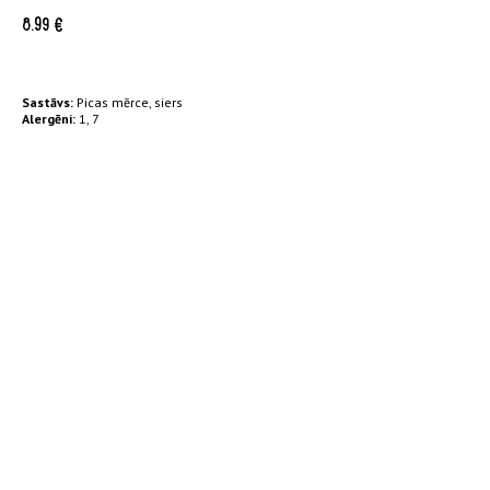
8.99
€
Sastāvs:
Picas mērce, siers
Alergēni:
1, 7